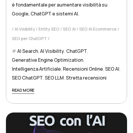
è fondamentale per aumentare visibilità su
Google, ChatGPT e sistemi AI.
AI Visibility
Entity SEO
SEO AI
SEO AI Ecommerce
SEO per ChatGPT
AI Search
,
AI Visibility
,
ChatGPT
,
Generative Engine Optimization
,
Intelligenza Artificiale
,
Recensioni Online
,
SEO AI
,
SEO ChatGPT
,
SEO LLM
,
Stretta recensioni
READ MORE