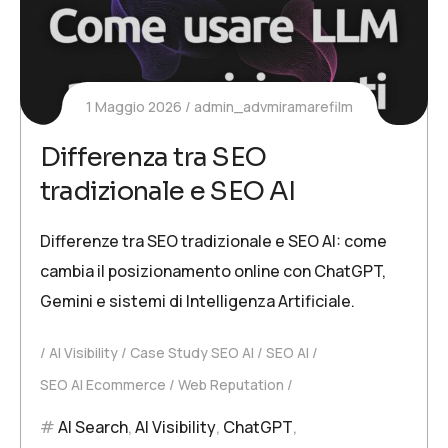
1 Maggio 2026
admin_advmiramarefilm
Differenza tra SEO
tradizionale e SEO AI
Differenze tra SEO tradizionale e SEO AI: come
cambia il posizionamento online con ChatGPT,
Gemini e sistemi di Intelligenza Artificiale.
AI Visibility
Case Study SEO AI
SEO AI
SEO AI Ecommerce
Web Reputation
AI Search
,
AI Visibility
,
ChatGPT
,