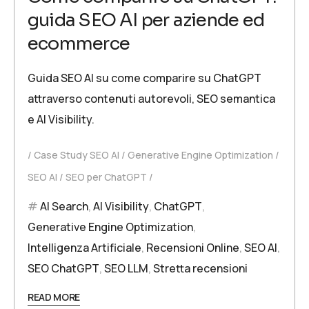
guida SEO AI per aziende ed
ecommerce
Guida SEO AI su come comparire su ChatGPT
attraverso contenuti autorevoli, SEO semantica
e AI Visibility.
Case Study SEO AI
Generative Engine Optimization
SEO AI
SEO per ChatGPT
AI Search
,
AI Visibility
,
ChatGPT
,
Generative Engine Optimization
,
Intelligenza Artificiale
,
Recensioni Online
,
SEO AI
,
SEO ChatGPT
,
SEO LLM
,
Stretta recensioni
READ MORE