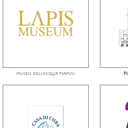
Museo dell’Acqua Napoli
P