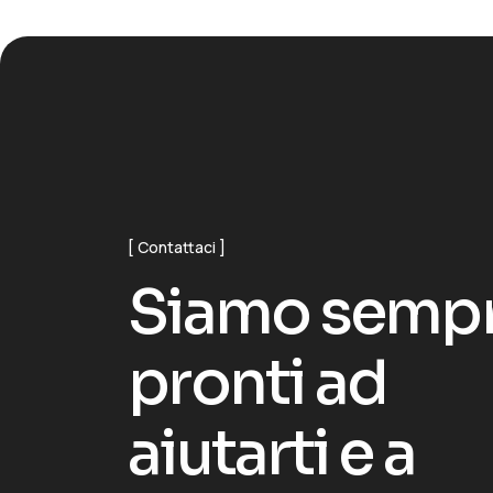
Contattaci
S
i
a
m
o
s
e
m
p
p
r
o
n
t
i
a
d
a
i
u
t
a
r
t
i
e
a