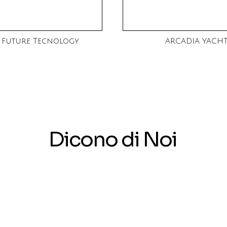
 Future Tecnology
ARCADIA YACH
D
i
c
o
n
o
d
i
N
o
i