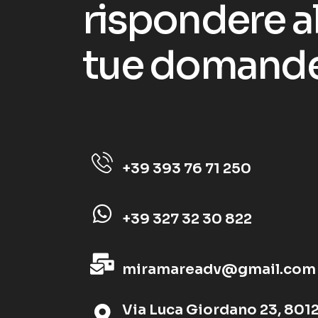
r
i
s
p
o
n
d
e
r
e
a
t
u
e
d
o
m
a
n
d
+39 393 76 71 250
+39 327 32 30 822
miramareadv@gmail.com
Via Luca Giordano 23, 801