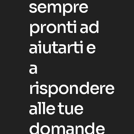
s
e
m
p
r
e
p
r
o
n
t
i
a
d
a
i
u
t
a
r
t
i
e
a
r
i
s
p
o
n
d
e
r
e
a
l
l
e
t
u
e
d
o
m
a
n
d
e