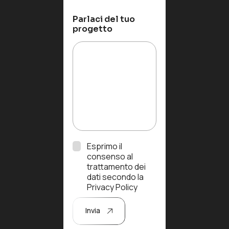
Parlaci del tuo
progetto
Esprimo il
P
consenso al
r
trattamento dei
i
dati secondo la
v
Privacy Policy
a
c
Invia
y
p