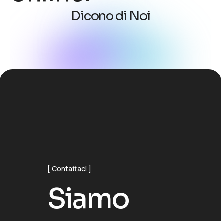
D
i
c
o
n
o
d
i
N
o
i
Contattaci
S
i
a
m
o