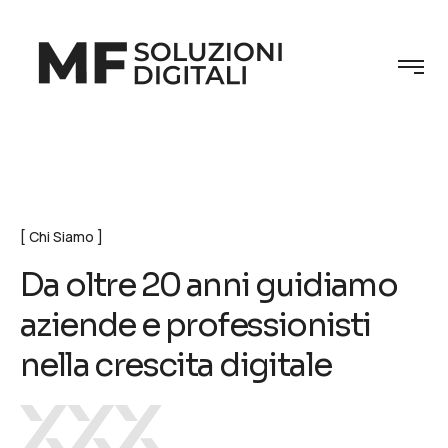
Chi Siamo
D
a
o
l
t
r
e
2
0
a
n
n
i
g
u
i
d
i
a
m
o
a
z
i
e
n
d
e
e
p
r
o
f
e
s
s
i
o
n
i
s
t
i
n
e
l
l
a
c
r
e
s
c
i
t
a
d
i
g
i
t
a
l
e