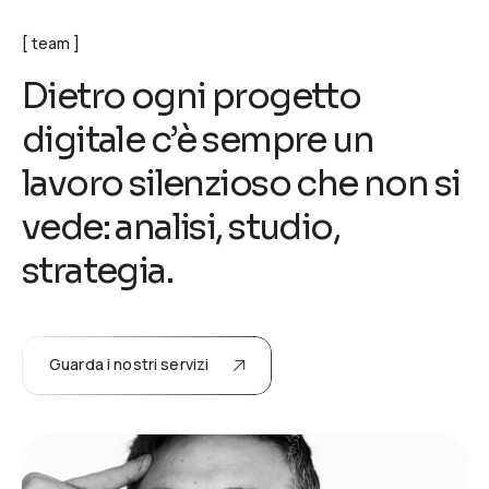
team
D
i
e
t
r
o
o
g
n
i
p
r
o
g
e
t
t
o
d
i
g
i
t
a
l
e
c
’
è
s
e
m
p
r
e
u
n
l
a
v
o
r
o
s
i
l
e
n
z
i
o
s
o
c
h
e
n
o
n
s
i
v
e
d
e
:
a
n
a
l
i
s
i
,
s
t
u
d
i
o
,
s
t
r
a
t
e
g
i
a
.
Guarda i nostri servizi