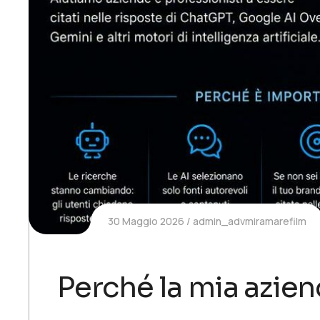
30 Maggio 2026
admin_advmiramarefilm
Perché la mia azi