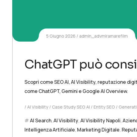
5 Giugno 2026
admin_advmiramarefilm
ChatGPT può consig
Scopri come SEO AI, AI Visibility, reputazione di
come ChatGPT, Gemini e Google AI Overview.
AI Visibility
Case Study SEO AI
Entity SEO
Generati
AI Search
,
AI Visibility
,
AI Visibility Napoli
,
Azien
Intelligenza Artificiale
,
Marketing Digitale
,
Reputa