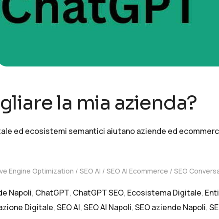
liare la mia azienda?
gitale ed ecosistemi semantici aiutano aziende ed ecommerce 
ve Engine Optimization
SEO AI
SEO AI Ecommerce
SEO Conversa
de Napoli
,
ChatGPT
,
ChatGPT SEO
,
Ecosistema Digitale
,
Ent
zione Digitale
,
SEO AI
,
SEO AI Napoli
,
SEO aziende Napoli
,
SE