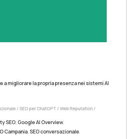
a migliorare la propria presenza nei sistemi AI
zionale
SEO per ChatGPT
Web Reputation
ity SEO
,
Google AI Overview
,
O Campania
,
SEO conversazionale
,