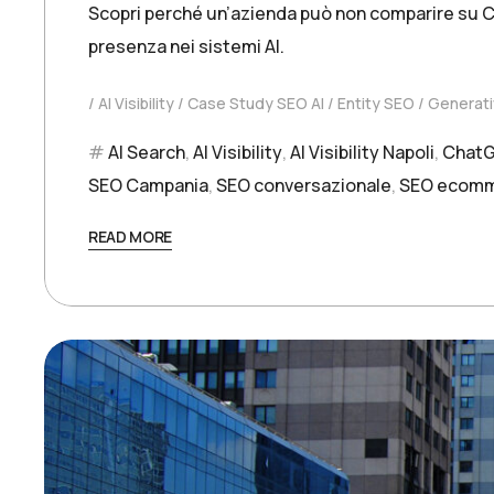
Scopri perché un’azienda può non comparire su Ch
presenza nei sistemi AI.
AI Visibility
Case Study SEO AI
Entity SEO
Generati
AI Search
,
AI Visibility
,
AI Visibility Napoli
,
Chat
SEO Campania
,
SEO conversazionale
,
SEO ecomm
READ MORE