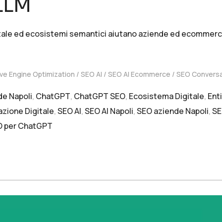
 LLM
gitale ed ecosistemi semantici aiutano aziende ed ecommerce 
ve Engine Optimization
SEO AI
SEO AI Ecommerce
SEO Conversa
de Napoli
,
ChatGPT
,
ChatGPT SEO
,
Ecosistema Digitale
,
Ent
zione Digitale
,
SEO AI
,
SEO AI Napoli
,
SEO aziende Napoli
,
SE
O per ChatGPT