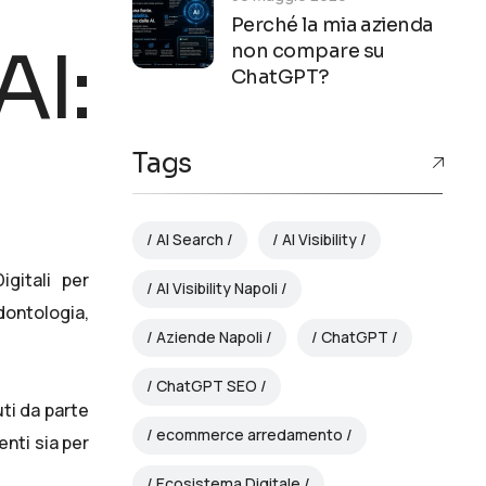
Perché la mia azienda
I:
non compare su
ChatGPT?
Tags
AI Search
AI Visibility
igitali
per
AI Visibility Napoli
dontologia,
Aziende Napoli
ChatGPT
ChatGPT SEO
uti da parte
ecommerce arredamento
enti sia per
Ecosistema Digitale