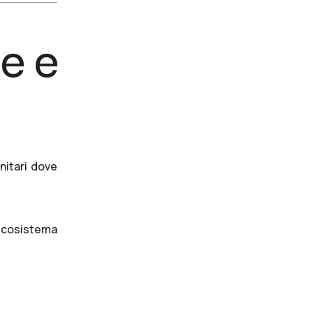
le e
nitari dove
 ecosistema