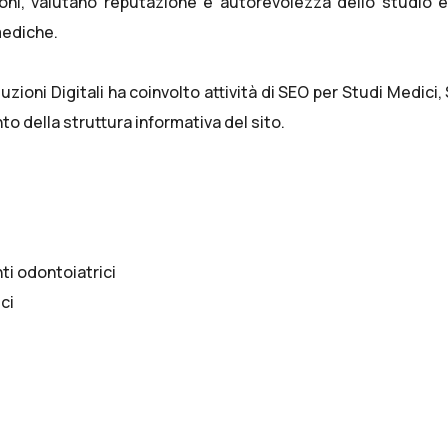
ioni, valutano reputazione e autorevolezza dello studio e
mediche.
zioni Digitali ha coinvolto attività di
SEO per Studi Medici
,
 della struttura informativa del sito.
ti odontoiatrici
ci