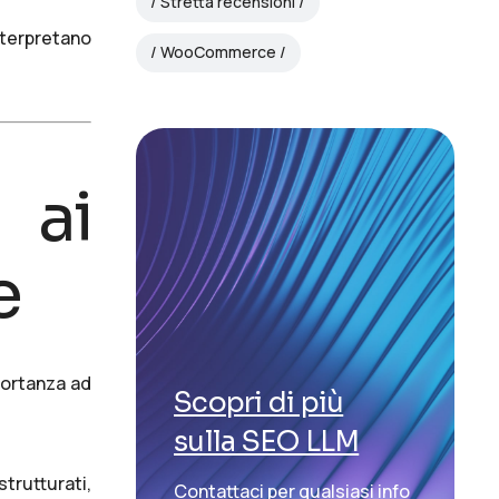
Stretta recensioni
interpretano
WooCommerce
 ai
e
portanza ad
Scopri di più
sulla SEO LLM
strutturati,
Contattaci per qualsiasi info