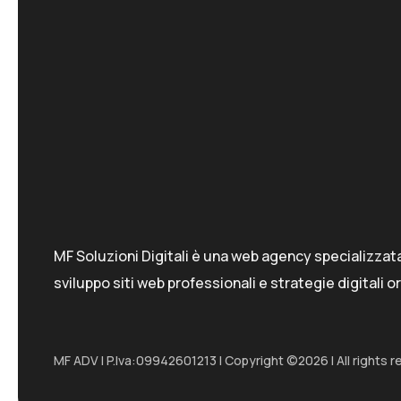
MF Soluzioni Digitali è una web agency specializzata
sviluppo siti web professionali e strategie digitali or
MF ADV I P.Iva:09942601213 I Copyright ©2026 I All rights r