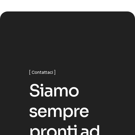
Contattaci
S
i
a
m
o
s
e
m
p
r
e
p
r
o
n
t
i
a
d