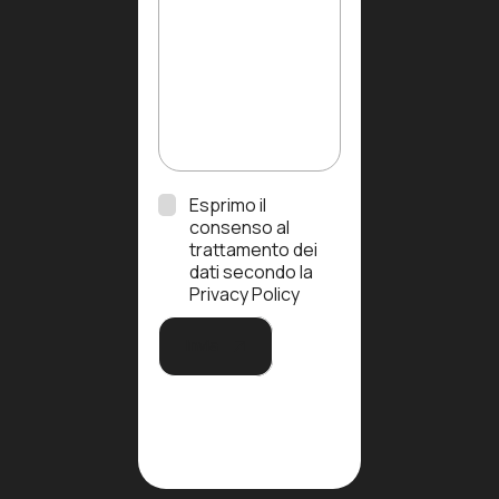
Esprimo il
P
consenso al
r
trattamento dei
i
dati secondo la
v
Privacy Policy
a
c
Invia
y
p
o
l
i
c
y