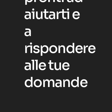
a
i
u
t
a
r
t
i
e
a
r
i
s
p
o
n
d
e
r
e
a
l
l
e
t
u
e
d
o
m
a
n
d
e